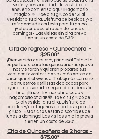
para descubrir el estilo que se adapta a tu
visión y personalidad. ¡Tu vestido de
ensueño comienza aquí! ¡Hagámoslo
mágico! ✨ Trae a tu grupo de "Sí al
vestido" a tu cita. Disfruta de bebidas y/o
refrigerios de cortesía para tu grupo.
¡Estas citas se ofrecen de lunes a
domingo! - Las visitas sin cita previa
tienen un costo de $30*
Cita de regreso - Quinceañera -
$25.00*
¡Bienvenida de nuevo, princesa! Esta cita
es perfecta para las quinceañeras que ya
nos visitaron y quieren probarse sus
vestidos favoritos una vez más antes de
decir que sí al vestido. Trabajarás con uno
de nuestros estilistas dedicados para
ayudarte a sentirte segura de tu decisión
final. ¡Encontremos al indicado y
hagámoslo oficial! 💖Trae a tu grupo de
"SÍ al vestido" a tu cita. Disfruta de
bebidas y/o refrigerios de cortesía para tu
grupo. ¡Estas citas están disponibles de
lunes a domingo! Las visitas sin cita previa
*
tienen un costo de $30
Cita de Quinceañera de 2 horas -
$75.00*