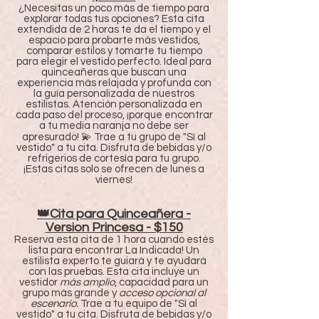
¿Necesitas un poco más de tiempo para
explorar todas tus opciones? Esta cita
extendida de 2 horas te da el tiempo y el
espacio para probarte más vestidos,
comparar estilos y tomarte tu tiempo
para elegir el vestido perfecto. Ideal para
quinceañeras que buscan una
experiencia más relajada y profunda con
la guía personalizada de nuestros
estilistas. Atención personalizada en
cada paso del proceso, ¡porque encontrar
a tu media naranja no debe ser
apresurado! 💫 Trae a tu grupo de "Sí al
vestido" a tu cita. Disfruta de bebidas y/o
refrigerios de cortesía para tu grupo.
¡Estas citas solo se ofrecen de lunes a
viernes!
👑Cita para Quinceañera -
Version Princesa - $150
Reserva esta cita de 1 hora cuando estés
lista para encontrar La Indicada! Un
estilista experto te guiará y te ayudará
con las pruebas. Esta cita incluye un
vestidor
más amplio
, capacidad para un
grupo más grande y
acceso opcional al
escenario.
Trae a tu equipo de "Sí al
vestido" a tu cita. Disfruta de bebidas y/o