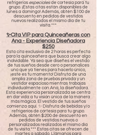
refrigerios
especiales
de cortesía para tu
grupo. ¡Estas citas están disponibles de
lunes a domingo! Además, obtén $100 de
descuento en pedidos de vestidos
nuevos realizados el mismo día de tu
visita.***
✨Cita VIP para Quinceañeras con
Ana - Experiencia Diseñadora
$250
Esta cita exclusiva de 2 horas es perfecta
para la quinceañera que busca crear algo
inolvidable. Ya sea que diseñes el vestido
de tus sueños desde cero o personalices
uno que ya tienes para hacerlo único,
¡este es tu momento! Disfruta de una
amplia zona de pruebas privada y un
vestidor espacioso mientras trabajas
individualmente con Ana, la diseñadora.
Esta experiencia personalizada se centra
en dar vida a tu visión única de la manera
más mágica. El vestido de tus sueños
comienza aquí. ✨ Disfruta de bebidas y/o
refrigerios de cortesía para tu grupo.
Además, obtén $200 de descuento en
pedidos de vestidos nuevos o
personalizados realizados el mismo día
de tu visita.*** Estas citas se ofrecen de
martes a sábado. Llámanos para