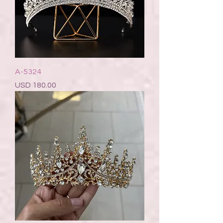
A-5324
Precio
USD 180.00