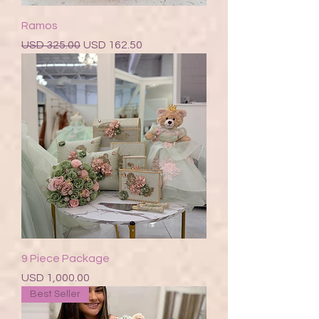
Ramos
Precio
Precio de oferta
USD 325.00
USD 162.50
9 Piece Package
Precio
USD 1,000.00
Best Seller