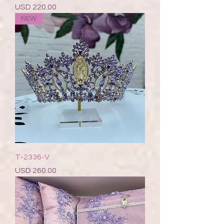
Precio
USD 220.00
NEW
T-2336-V
Precio
USD 260.00