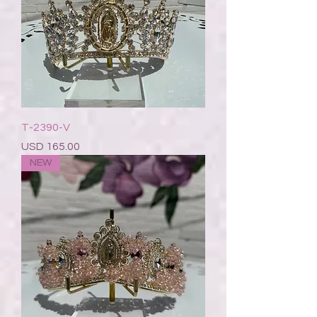
T-2390-V
Precio
USD 165.00
NEW