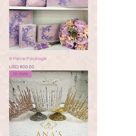
8 Piece Package
Precio
USD 800.00
On Sale