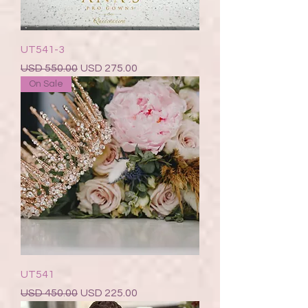
UT541-3
Precio
Precio de oferta
USD 550.00
USD 275.00
On Sale
UT541
Precio
Precio de oferta
USD 450.00
USD 225.00