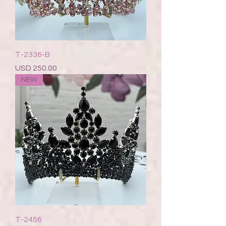
T-2336-B
Precio
USD 250.00
NEW
T-2456