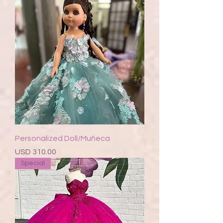
Personalized Doll/Muñeca
Precio
USD 310.00
Special