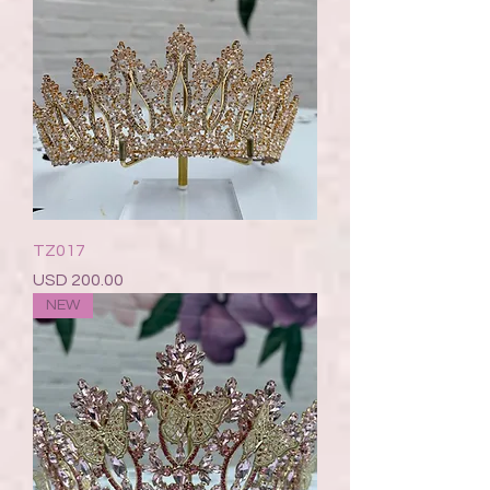
TZ017
Precio
USD 200.00
NEW