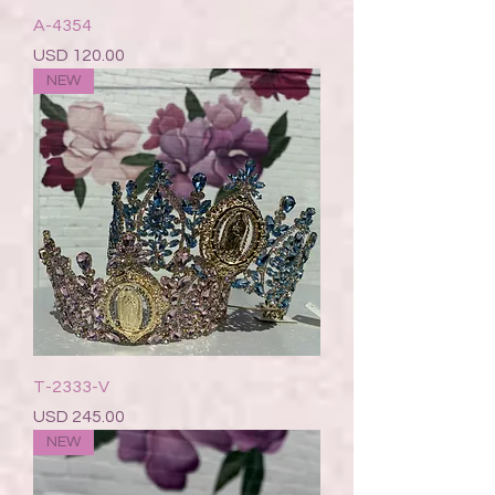
A-4354
Precio
USD 120.00
NEW
T-2333-V
Precio
USD 245.00
NEW